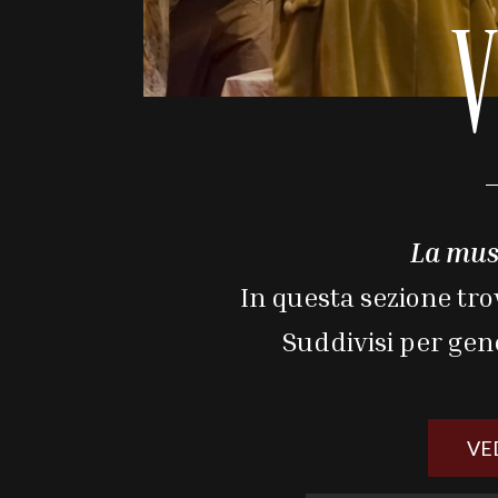
V
La musi
In questa sezione tro
Suddivisi per gen
VE