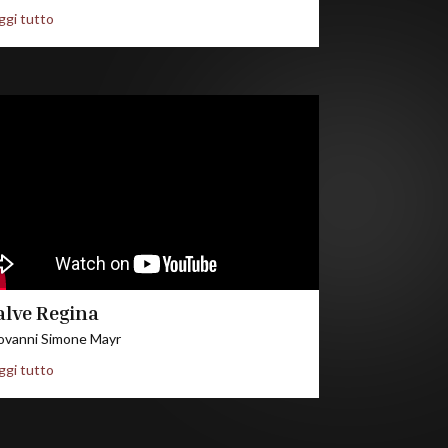
ggi tutto
alve Regina
ovanni Simone Mayr
ggi tutto