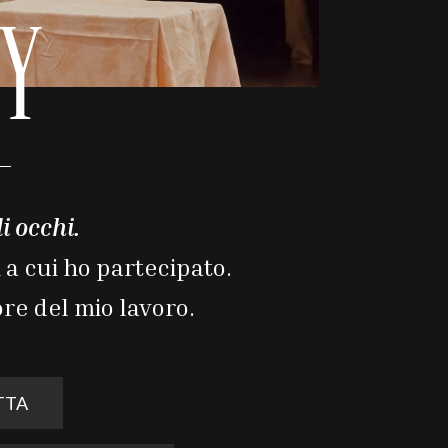
RY
i occhi.
 a cui ho partecipato.
re del mio lavoro.
TTA