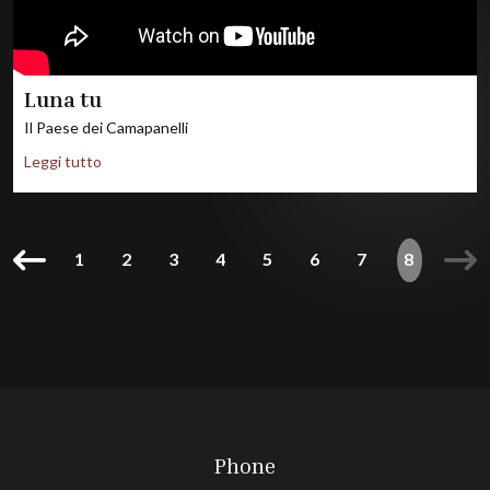
Luna tu
Il Paese dei Camapanelli
Leggi tutto
1
2
3
4
5
6
7
8
Phone